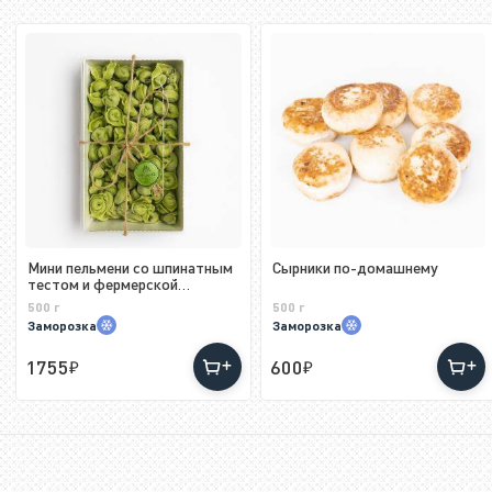
Мини пельмени со шпинатным
Сырники по-домашнему
тестом и фермерской
индейкой
500 г
500 г
Заморозка
Заморозка
1755
600