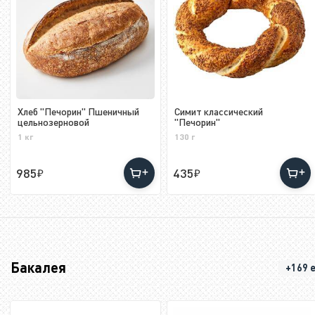
Хлеб "Печорин" Пшеничный
Симит классический
цельнозерновой
"Печорин"
1 кг
130 г
985
435
Бакалея
+169 