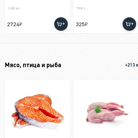
1,80 кг
700 г
2724
325
Мясо, птица и рыба
+213 