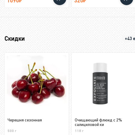
1090
320
Скидки
+43 
Черешня сезонная
Очищающий флюид с 2%
салициловой ки
500 г
118 г