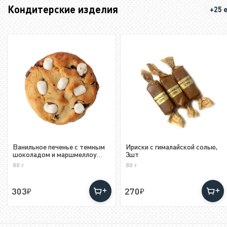
Кондитерские изделия
+25 
Ванильное печенье с темным
Ириски с гималайской солью,
шоколадом и маршмеллоу
3шт
Mellow Cookies
80 г
80 г
303
270