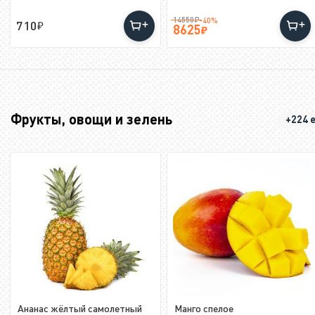
14550
₽
-40%
710
8625
Фрукты, овощи и зелень
+224 
Ананас жёлтый самолетный
Манго спелое