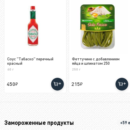
Соус "Табаско" перечный
Феттучине с добавлением
красный
яйца и шпинатом 250
60 г
250 г
450
215
Замороженные продукты
+59 