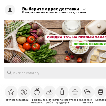
Выберите адрес доставки
И мы рассчитаем время и стоимость доставки
Поиск по каталогу
Популярное
Скидки
Фрукты,
Мясо, птица и
Молочная
Готовая еда
Хлеб и
Бакалея
овощи и
рыба
продукция
выпечка
зелень