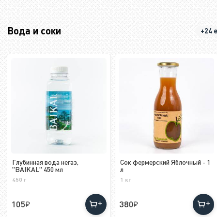
Вода и соки
+24 
Глубинная вода негаз,
Сок фермерский Яблочный - 1
"BAIKAL" 450 мл
л
450 г
1 кг
105
380