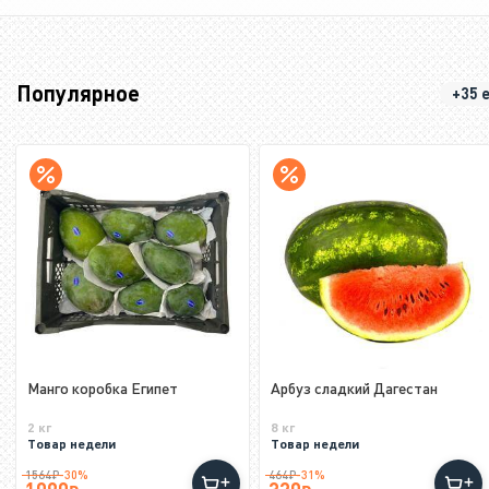
Популярное
+35 
Манго коробка Египет
Арбуз сладкий Дагестан
2 кг
8 кг
Товар недели
Товар недели
1564
₽
464
₽
-30%
-31%